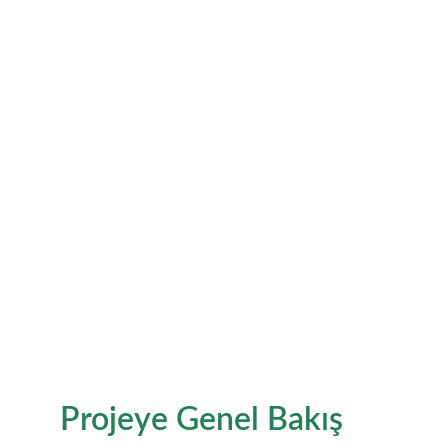
Tarzlarını Teşvik Etmek
Açık Hava Öğrenme Etkinliklerinin 
Uygulanması ve Değerlendirilmesi
Projeye Genel Bakış