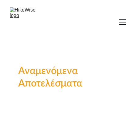
Αναμενόμενα 
Αποτελέσματα
Η επιτυχής υλοποίηση αυτού του έργου
αναμένεται να αποφέρει μια σειρά σημαντικών
αποτελεσμάτων. Πρώτον, αναμένεται να
οδηγήσει στην ανάπτυξη ενός
ολοκληρωμένου εγχειριδίου και διδακτικού
υλικού (WP2) που θα παρέχει στους