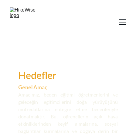
Hedefler
Genel Amaç
Amacımız, beden eğitimi öğretmenlerini ve
geleceğin eğitimcilerini doğa yürüyüşünü
müfredatlarına entegre etme becerileriyle
donatmaktır. Bu, öğrencilerin açık hava
etkinliklerinden keyif almalarına, sosyal
bağlantılar kurmalarına ve doğaya derin bir